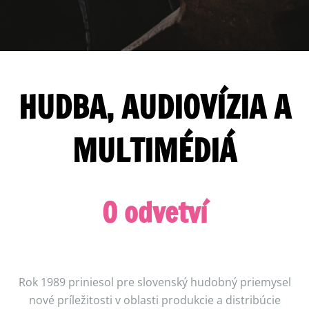
HUDBA, AUDIOVÍZIA A
MULTIMÉDIÁ
O odvetví
Rok 1989 priniesol pre slovenský hudobný priemysel
nové príležitosti v oblasti produkcie a distribúcie