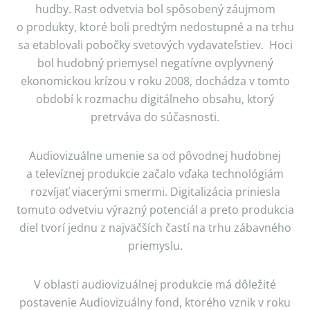
hudby. Rast odvetvia bol spôsobený záujmom
o produkty, ktoré boli predtým nedostupné a na trhu
sa etablovali pobočky svetových vydavateľstiev. Hoci
bol hudobný priemysel negatívne ovplyvnený
ekonomickou krízou v roku 2008, dochádza v tomto
období k rozmachu digitálneho obsahu, ktorý
pretrváva do súčasnosti.
Audiovizuálne umenie sa od pôvodnej hudobnej
a televíznej produkcie začalo vďaka technológiám
rozvíjať viacerými smermi. Digitalizácia priniesla
tomuto odvetviu výrazný potenciál a preto produkcia
diel tvorí jednu z najväčších častí na trhu zábavného
priemyslu.
V oblasti audiovizuálnej produkcie má dôležité
postavenie Audiovizuálny fond, ktorého vznik v roku