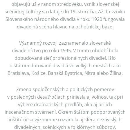
objavujú už v ranom stredoveku, vznik slovenskej
scénickej kultúry sa datuje do 19. storočia. Až do vzniku
Slovenského národného divadla v roku 1920 fungovala
divadelná scéna hlavne na ochotníckej báze.
Významný rozvoj zaznamenalo slovenské
divadelníctvo po roku 1945. V tomto období bola
dobudovaná sieť profesionálnych divadiel. Išlo
o štátom dotované divadlá vo veľkých mestách ako
Bratislava, Košice, Banská Bystrica, Nitra alebo Žilina.
Zmena spoločenských a politických pomerov
v posledných desaťročiach priniesla aj voľnosť tak pri
výbere dramatických predlôh, ako aj pri ich
inscenačnom stvárnení. Okrem štátom podporovaných
inštitúcií sa významne rozvinula aj sféra nezávislých
divadelných, scénických a folklórnych súborov.