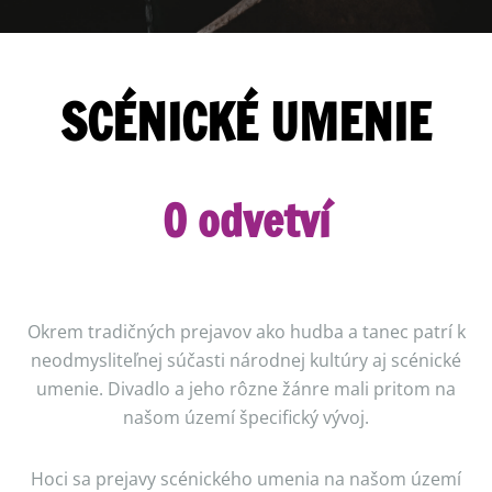
SCÉNICKÉ UMENIE
O odvetví
Okrem tradičných prejavov ako hudba a tanec patrí k
neodmysliteľnej súčasti národnej kultúry aj scénické
umenie. Divadlo a jeho rôzne žánre mali pritom na
našom území špecifický vývoj.
Hoci sa prejavy scénického umenia na našom území